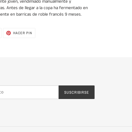
ente joven, vendimiado manualmente y
as. Antes de llegar a la copa ha fermentado en
ente en barricas de roble francés 9 meses.
TUITEAR
PINEAR
HACER PIN
EN
EN
TWITTER
PINTEREST
SUSCRIBIRSE