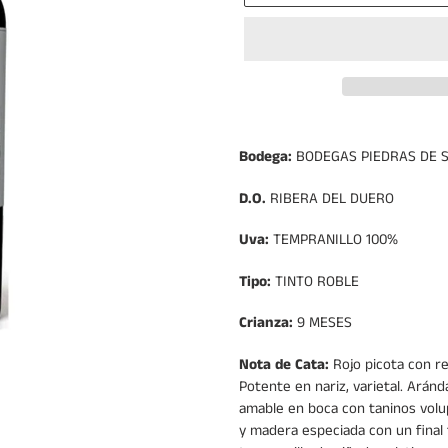
Agregando
el
Bodega:
BODEGAS PIEDRAS DE 
producto
a
D.O.
RIBERA DEL DUERO
tu
carrito
Uva:
TEMPRANILLO 100%
de
compra
Tipo:
TINTO ROBLE
Crianza:
9 MESES
Nota de Cata:
Rojo picota con re
Potente en nariz, varietal. Aránd
amable en boca con taninos volu
y madera especiada con un final